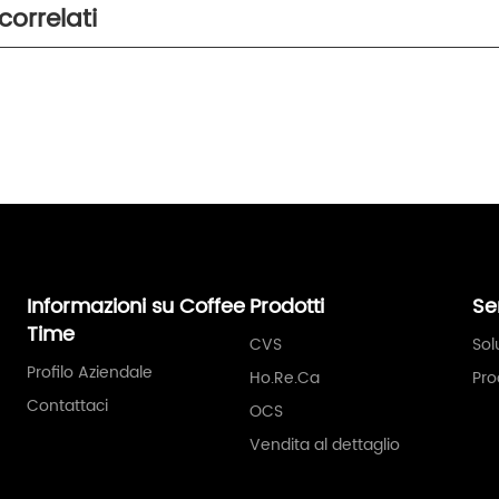
correlati
Informazioni su Coffee
Prodotti
Se
Time
CVS
Sol
Profilo Aziendale
Ho.Re.Ca
Pro
Contattaci
OCS
Vendita al dettaglio