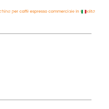
hina per caffè espresso commerciale in vendita
IT
ontattaci