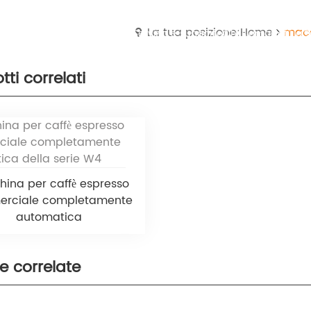
La tua posizione:Home
macc
Casa
Prodotti
Servizio e supporto
Chi siamo
Notizia
C
tti correlati
ina per caffè espresso
rciale completamente
automatica
ie correlate