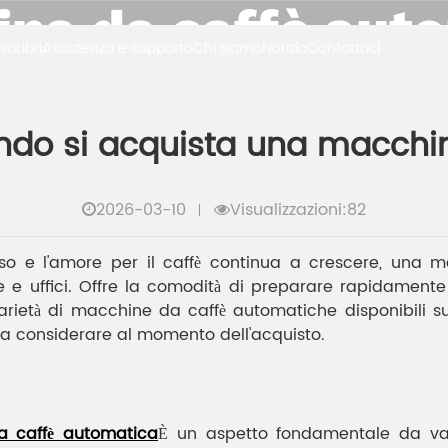
na da caffè aut
sa
Libri
Assistenza e supporto
Chi siamo
Notizia
Contattaci
ali
Cosa considerare quando si acquista una macchi
do si acquista una macchi
2026-03-10
Visualizzazioni:82
o e l'amore per il caffè continua a crescere, una 
 e uffici. Offre la comodità di preparare rapidamente
varietà di macchine da caffè automatiche disponibili s
 da considerare al momento dell'acquisto.
 caffè automatica
È un aspetto fondamentale da valu