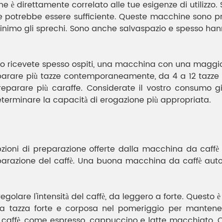
 è direttamente correlato alle tue esigenze di utilizzo. Se
otrebbe essere sufficiente. Queste macchine sono prog
nimo gli sprechi. Sono anche salvaspazio e spesso hann
 o ricevete spesso ospiti, una macchina con una maggio
are più tazze contemporaneamente, da 4 a 12 tazze o a
parare più caraffe. Considerate il vostro consumo gi
terminare la capacità di erogazione più appropriata.
zioni di preparazione offerte dalla macchina da caff
reparazione del caffè. Una buona macchina da caffè auto
are l'intensità del caffè, da leggero a forte. Questo è 
na tazza forte e corposa nel pomeriggio per mantener
i caffè, come espresso, cappuccino e latte macchiato.