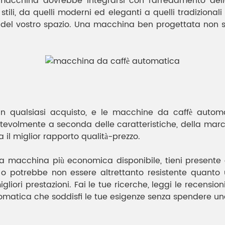
 macchina dovrebbe integrarsi con l'arredamento dell
tili, da quelli moderni ed eleganti a quelli tradizionali
e del vostro spazio. Una macchina ben progettata non s
in qualsiasi acquisto, e le macchine da caffè autom
volmente a seconda delle caratteristiche, della marca 
a il miglior rapporto qualità-prezzo.
la macchina più economica disponibile, tieni present
no o potrebbe non essere altrettanto resistente quanto
ori prestazioni. Fai le tue ricerche, leggi le recensioni
matica che soddisfi le tue esigenze senza spendere un