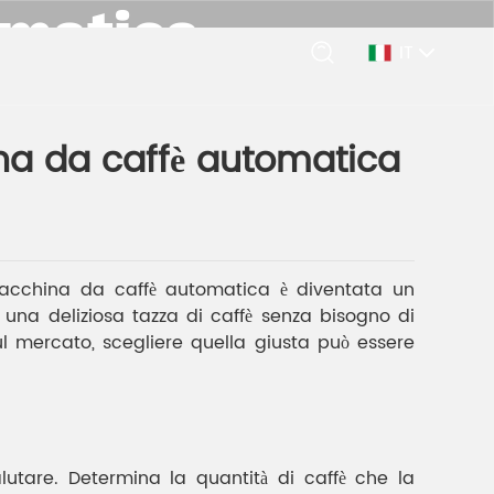
omatica
IT
na da caffè automatica
na da caffè automatica
macchina da caffè automatica è diventata un
 una deliziosa tazza di caffè senza bisogno di
ul mercato, scegliere quella giusta può essere
tare. Determina la quantità di caffè che la