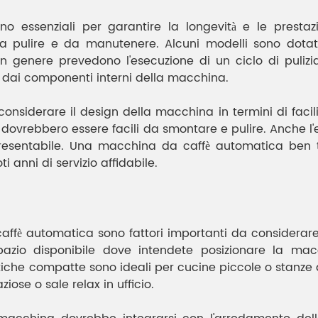
o essenziali per garantire la longevità e le prestaz
pulire e da manutenere. Alcuni modelli sono dotati d
in genere prevedono l'esecuzione di un ciclo di puliz
ali dai componenti interni della macchina.
considerare il design della macchina in termini di facilit
tte, dovrebbero essere facili da smontare e pulire. Anche
resentabile. Una macchina da caffè automatica ben t
 anni di servizio affidabile.
affè automatica sono fattori importanti da considerare,
 spazio disponibile dove intendete posizionare la ma
e compatte sono ideali per cucine piccole o stanze di 
iose o sale relax in ufficio.