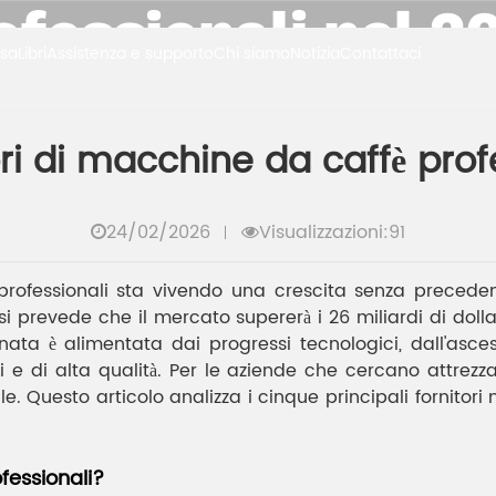
ofessionali nel 2
sa
Libri
Assistenza e supporto
Chi siamo
Notizia
Contattaci
aziendali
I 5 migliori fornitori di macchine da caffè pro
tori di macchine da caffè pro
24/02/2026
Visualizzazioni:91
professionali sta vivendo una crescita senza preceden
26, si prevede che il mercato supererà i 26 miliardi di dol
ta è alimentata dai progressi tecnologici, dall'ascesa
i e di alta qualità. Per le aziende che cercano attrezzat
Questo articolo analizza i cinque principali fornitori ne
fessionali?