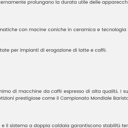
 internamente prolungano la durata utile delle apparecch
iche con macine coniche in ceramica e tecnologia di v
tate per impianti di erogazione di latte e caffè.
imo di macchine da caffè espresso di alta qualità. I ​​s
etizioni prestigiose come il Campionato Mondiale Barista
e e il sistema a doppia caldaia garantiscono stabilità te