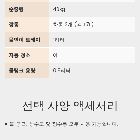
순중량
40kg
깡통
차통 2개 (각 1.7L)
물받이 트레이
1리터
자동 청소
예
물탱크 용량
0.8리터
선택 사양 액세서리
● 물 공급: 상수도 및 정수통 모두 사용 가능합니다.