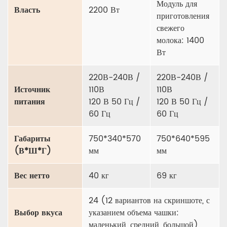
Модуль для
Власть
2200 Вт
приготовления
свежего
молока: 1400
Вт
220В-240В /
220В-240В /
Источник
110В
110В
питания
120 В 50 Гц /
120 В 50 Гц /
60 Гц
60 Гц
Габариты
750*340*570
750*640*595
(В*Ш*Г)
мм
мм
Вес нетто
40 кг
69 кг
24 (12 вариантов на скриншоте, с
Выбор вкуса
указанием объема чашки:
маленький, средний, большой)