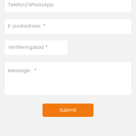
färskhet, medan det
möjliggör den
professionella
automatiska
temperaturkontrollsystemet
tedispensern
för den automatiska
helautomatisk extraktion
tebryggaren möjliggör
med en enda
intelligent justering. Den
knapptryckning baserat
inkluderar också en
på förinställda menyer –
innovativ, praktisk
vilket ger enkelhet,
matningsport och
konsekvens och hög
möjliggör snabba
hastighet.
uppdateringar av
dryckesmenyn för denna
automatiska tebryggare.