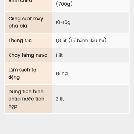
Bình chứa
(700g)
Công suất máy
10-16g
pha bia
Thùng rác
1,8 lít (15 bánh đậu hũ)
Khay hứng nước
1 lít
Làm sạch tự
Đúng
động
Dung tích bình
chứa nước tích
2 lít
hợp