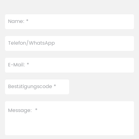
gleichermaßen entwickelt
abgestimmte
und optimiert Abläufe
Mahlergebnisse für
und Effizienz im
unterschiedliche
Einzelhandel. Durch die
Teesorten. Das
Vereinfachung des
mehrstufige
Brühvorgangs ermöglicht
Brühverfahren bewahrt
der automatische
die Frische des Tees,
Teespender die
während die
vollautomatische
professionelle
Zubereitung per
Temperaturregelung
Knopfdruck anhand
eine intelligente
voreingestellter Menüs –
Anpassung ermöglicht. Er
für einfache Bedienung,
verfügt außerdem über
gleichbleibende Qualität
eine innovative,
und hohe
praktische Einfüllöffnung
Geschwindigkeit.
und erlaubt die schnelle
Aktualisierung der
Getränkekarte.