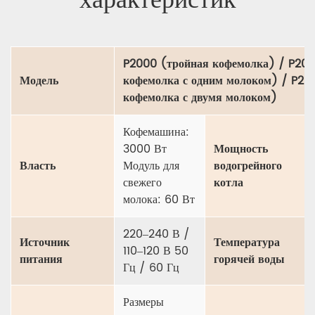
P2000 (тройная кофемолка) / P200
Модель
кофемолка с одним молоком) / P20
кофемолка с двумя молоком)
Кофемашина:
3000 Вт
Мощность
Власть
Модуль для
водогрейного
свежего
котла
молока: 60 ​​Вт
220–240 В /
Источник
Температура
110–120 В 50
питания
горячей воды
Гц / 60 Гц
Размеры