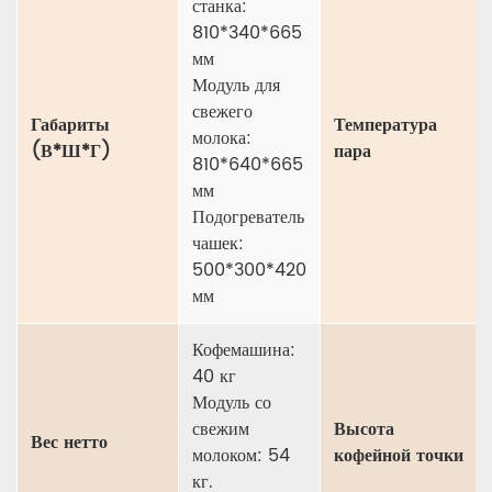
станка:
810*340*665
мм
Модуль для
свежего
Габариты
Температура
молока:
(В*Ш*Г)
пара
810*640*665
мм
Подогреватель
чашек:
500*300*420
мм
Кофемашина:
40 кг
Модуль со
свежим
Высота
Вес нетто
молоком: 54
кофейной точки
кг.