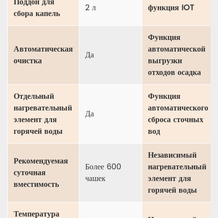
Поддон для
2 л
функция IOT
сбора капель
Функция
Автоматическая
автоматической
Да
очистка
выгрузки
отходов осадка
Отдельный
Функция
нагревательный
автоматического
Да
элемент для
сброса сточных
горячей воды
вод
Независимый
Рекомендуемая
Более 600
нагревательный
суточная
чашек
элемент для
вместимость
горячей воды
Температура