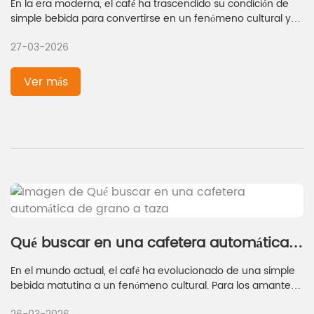
En la era moderna, el café ha trascendido su condición de
simple bebida para convertirse en un fenómeno cultural y
un ritual diario para millones de personas en todo el mundo.
27-03-2026
Para quienes buscan la experiencia cafetera más fresca y
auténtica, una cafetera automática de grano a taza es la
opción ideal. Estas máquinas automatizan todo el proceso,
Ver más
desde moler los granos de café frescos hasta preparar una
taza rica y aromática, garantizando el máximo sabor y
aroma. Sin embargo, con la amplia gama de opciones
disponibles en el mercado, elegir la cafetera automática de
grano a taza adecuada requiere considerar
cuidadosamente varios factores clave.
Qué buscar en una cafetera automática
de grano a taza
En el mundo actual, el café ha evolucionado de una simple
bebida matutina a un fenómeno cultural. Para los amantes
del café y quienes valoran la comodidad, una cafetera