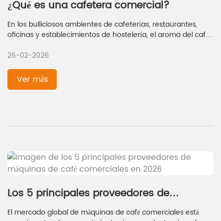
¿Qué es una cafetera comercial?
En los bulliciosos ambientes de cafeterías, restaurantes,
oficinas y establecimientos de hostelería, el aroma del café
recién hecho no es solo un placer para los sentidos, sino un
26-02-2026
elemento fundamental de las operaciones diarias. En el
centro de esta experiencia se encuentra la cafetera
profesional: un electrodoméstico especializado diseñado
Ver más
para satisfacer las altas exigencias de los entornos
profesionales. A diferencia de los modelos domésticos, las
cafeteras profesionales están diseñadas para ofrecer
durabilidad, eficiencia y consistencia, garantizando que
puedan soportar el uso continuo y, al mismo tiempo, brindar
bebidas de calidad a clientes o empleados. Este artículo
explora la definición, los tipos, las características y la
importancia de las cafeteras profesionales en el entorno
empresarial actual.
Los 5 principales proveedores de
máquinas de café comerciales en 2026
El mercado global de máquinas de café comerciales está