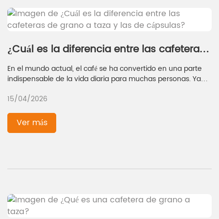
¿Cuál es la diferencia entre las cafeteras
de grano a taza y las de cápsulas?
En el mundo actual, el café se ha convertido en una parte
indispensable de la vida diaria para muchas personas. Ya
sea para un rápido estímulo matutino o para disfrutar de
15/04/2026
una taza por la tarde, la demanda de café de alta calidad ha
impulsado el desarrollo de diversas cafeteras. Entre ellas, las
cafeteras automáticas y las de cápsulas son dos opciones
Ver más
populares. Comprender las diferencias entre estos dos tipos
de máquinas es fundamental para los amantes del café que
desean tomar una decisión informada según sus
preferencias, presupuesto y estilo de vida. Este artículo
profundizará en los detalles de las cafeteras automáticas y
las de cápsulas, destacando sus características únicas y
ayudándote a decidir cuál se adapta mejor a ti.