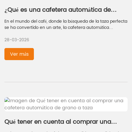
¿Qué es una cafetera automática de
grano a taza?
En el mundo del café, donde la búsqueda de la taza perfecta
se ha convertido en un arte, la cafetera automática
representa una innovación revolucionaria. Este sofisticado
28-03-2026
electrodoméstico ha transformado la forma de preparar y
consumir café, ofreciendo una experiencia fluida y
automatizada que une el grano de café crudo con la
Ver más
aromática bebida final.
Qué tener en cuenta al comprar una
cafetera automática de grano a taza