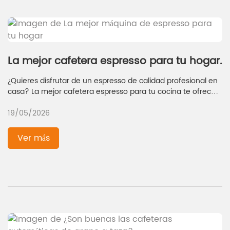
La mejor cafetera espresso para tu hogar.
¿Quieres disfrutar de un espresso de calidad profesional en
casa? La mejor cafetera espresso para tu cocina te ofrece
un sabor intenso, controles sencillos y una excelente
19/05/2026
relación calidad-precio. Cada vez más personas disfrutan
preparando espresso en casa.
Ver más