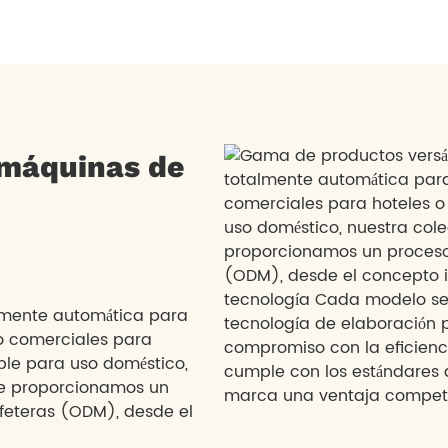
iones de máquinas de café 
Hogar
Productos
Servicio y soporte
Sobre nos
 máquinas de
lmente automática para
eo comerciales para
ble para uso doméstico,
 Le proporcionamos un
afeteras (ODM), desde el