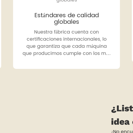
Estándares de calidad
globales
Nuestra fábrica cuenta con
certificaciones internacionales, lo
que garantiza que cada máquina
que producimos cumple con los más
altos estándares de calidad y
seguridad para los mercados de
todo el mundo.
¿List
idea
¿No encu