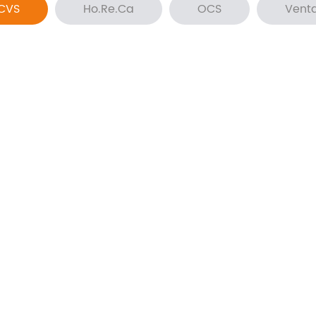
CVS
Ho.Re.Ca
OCS
Vent