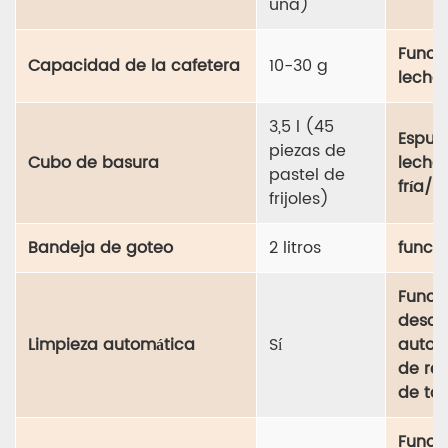
una)
Funci
Capacidad de la cafetera
10-30 g
leche 
3,5 l (45
Espum
piezas de
Cubo de basura
leche
pastel de
fría/c
frijoles)
Bandeja de goteo
2 litros
funció
Funci
desca
Limpieza automática
Sí
autom
de re
de tor
Funci