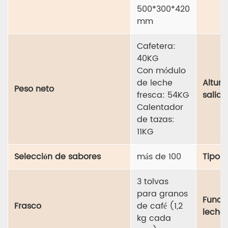
500*300*420
mm
Cafetera:
40KG
Con módulo
de leche
Altura
Peso neto
fresca: 54KG
salida
Calentador
de tazas:
11KG
Selección de sabores
más de 100
Tipos
3 tolvas
para granos
Funci
Frasco
de café (1,2
leche 
kg cada