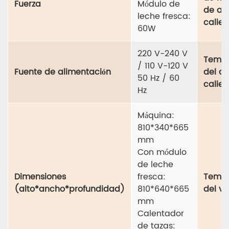
Fuerza
Módulo de
de ag
leche fresca:
calien
60W
220 V-240 V
Tempe
/ 110 V-120 V
Fuente de alimentación
del a
50 Hz / 60
calien
Hz
Máquina:
810*340*665
mm
Con módulo
de leche
Dimensiones
fresca:
Tempe
(alto*ancho*profundidad)
810*640*665
del v
mm
Calentador
de tazas: