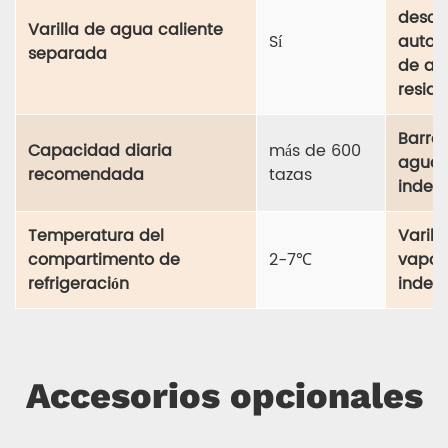
desca
Varilla de agua caliente
Sí
autom
separada
de ag
residu
Barra
Capacidad diaria
más de 600
agua 
recomendada
tazas
indep
Temperatura del
Varill
compartimento de
2-7℃
vapor
refrigeración
indep
Accesorios opcionales