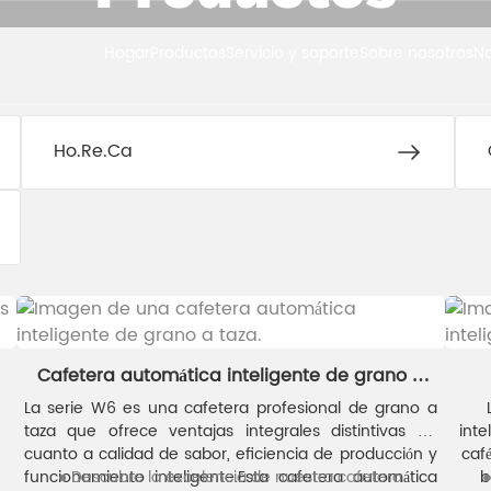
Hogar
Productos
Hogar
Productos
Servicio y soporte
Sobre nosotros
No
Ho.Re.Ca
Cafetera automática inteligente de grano a
taza
La serie W6 es una cafetera profesional de grano a
taza que ofrece ventajas integrales distintivas en
inte
cuanto a calidad de sabor, eficiencia de producción y
caf
funcionamiento inteligente.
● Descubre la excelencia de nuestra cafetera
Esta cafetera automática
b
●