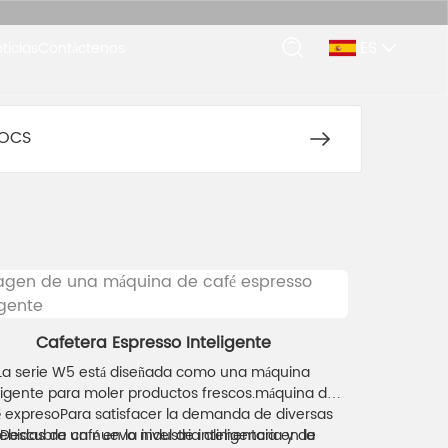
ES
ticias
Contáctenos
OCS
Cafetera Espresso Inteligente
La serie W5 está diseñada como una máquina
ligente para moler productos frescos.
máquina de
é expreso
Para satisfacer la demanda de diversas
ebidas de café en la industria alimentaria y de
Descubra un nuevo nivel de inteligencia en la