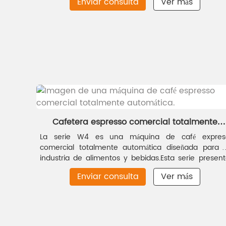
Enviar consulta
Ver más
configuraciones de alta gama que garantizan una
calidad de bebida excepcional, una alta eficiencia y
un funcionamiento inteligente. Con su cuerpo
totalmente metálico y su elegante diseño, la cafeter
automática para negocios realza el ambiente del
servicio de café comercial en cada detalle.
Cafetera espresso comercial totalmente
automática
La serie W4 es una máquina de café expres
comercial totalmente automática diseñada para 
industria de alimentos y bebidas.
Esta serie presen
mejoras significativas en el sistema de control y l
Enviar consulta
Ver más
componentes de molienda, brindando una mejo
calidad de la bebida y mayor velocidad operativa.
Co
su crema rica y cremosa, esta máquina de caf
expreso comercial totalmente automática satisfa
eficazmente la demanda de café de alta calidad 