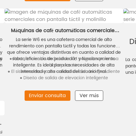
caf
Máquinas de café automáticas comerciales
con pantalla táctil y molinillo
D
lo
La serie W6 es una cafetera comercial de alto
de
rendimiento con pantalla táctil y todas las funciones,
 y
que ofrece ventajas distintivas en cuanto a calidad de
y
on
● Pantalla a color Android de 10,1 pulgadas para una
sabor, eficiencia de producción y funcionamiento
La c
en
e
inteligente. Es ideal para las necesidades de alta
fácil operación
pant
as
én
● El sistema térmico de control dividido independiente
intensidad y alta calidad del usuario final.
una i
de
la
● Diseño de salida de elevación inteligente
toqu
 a
moli
ra
solu
Enviar consulta
Ver más
n
de h
ta
prese
 a
cont
el
inte
a
a
alim
su
menú
té