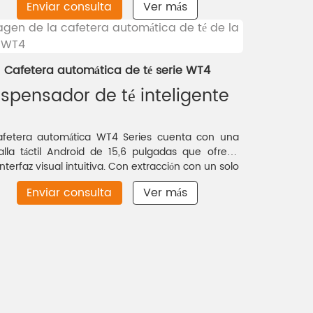
Enviar consulta
Ver más
rápido y mantenimiento sencillo, creando una
etería compacta y autosuficiente en tan solo un
metro cuadrado.
Cafetera automática de té serie WT4
ispensador de té inteligente
afetera automática WT4 Series cuenta con una
alla táctil Android de 15,6 pulgadas que ofrece
nterfaz visual intuitiva. Con extracción con un solo
e para diversas infusiones y un mecanismo de
Enviar consulta
Ver más
enda profesional, esta cafetera automática ofrece
ciones de molienda personalizadas según el tipo
oja. Su diseño de preparación en varias etapas
rva la frescura del té, mientras que el sistema de
rol de temperatura profesional permite un ajuste
ligente. Además, incluye un práctico puerto de
entación que permite actualizar rápidamente el
 de bebidas.