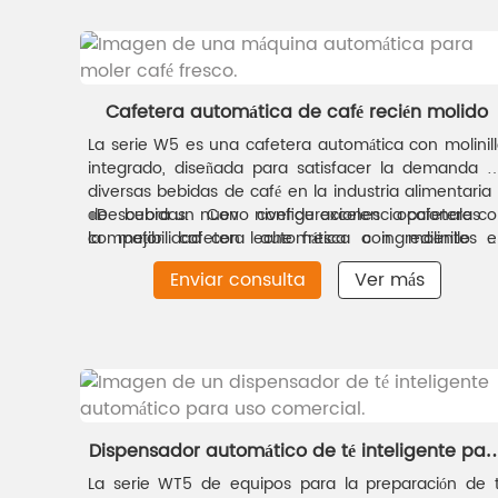
entornos de servicio de alimentos.
Cafetera automática de café recién molido
La serie W5 es una cafetera automática con molinil
integrado, diseñada para satisfacer la demanda 
diversas bebidas de café en la industria alimentaria
de bebidas. Con configuraciones opcionales 
●
Descubra un nuevo nivel de excelencia cafetera c
compatibilidad con leche fresca o ingredientes 
la mejor cafetera automática con molinillo d
polvo, permite crear una amplia variedad de bebid
Coffeetime, una cafetera de alta gama que tambi
Enviar consulta
Ver más
de café, adaptándose a las diversas necesidades 
ofrece café fresco de primera calidad. Disfrute de 
cada mercado.
comodidad de un mantenimiento sencillo gracias
sus componentes desmontables, saboree la frescu
del molido de granos a demanda y la preparació
inteligente, y experimente el sabor superior de es
cafetera automática comercial, logrado gracias
nuestro avanzado sistema de calentamiento de niv
OP. Contáctenos hoy mismo para explorar nuestr
Dispensador automático de té inteligente par
gama de cafeteras espresso comerciales y lleve 
uso comercial
La serie WT5 de equipos para la preparación de 
servicio de café a un nuevo nivel.