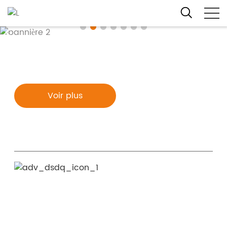
Pourquoi choisir Coffee Time ?
Voir plus
01.
20 ans d'expertise
Forts de deux décennies d'expérience en
ODM/OEM, nous maîtrisons les exigences du