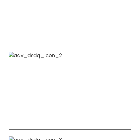
marché mondial et les normes de qualité, ce qui
fait de nous le partenaire idéal pour la
croissance de votre marque.
02.
Base de production moderne
Notre usine ultramoderne garantit une
production à grand volume avec une qualité et
une efficacité constantes, donnant vie à vos
conceptions à grande échelle.
03.