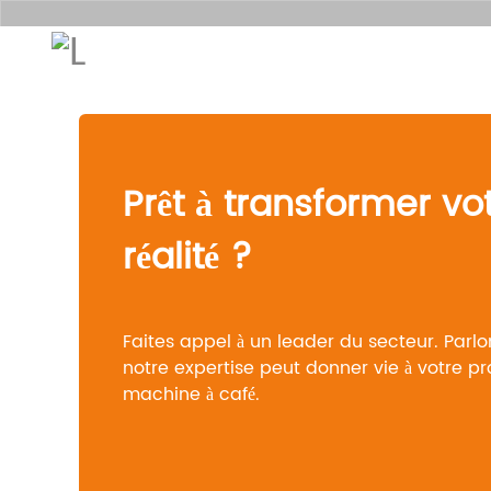
Maison
Produi
Prêt à transformer vo
réalité ?
Faites appel à un leader du secteur. Parlo
notre expertise peut donner vie à votre p
machine à café.