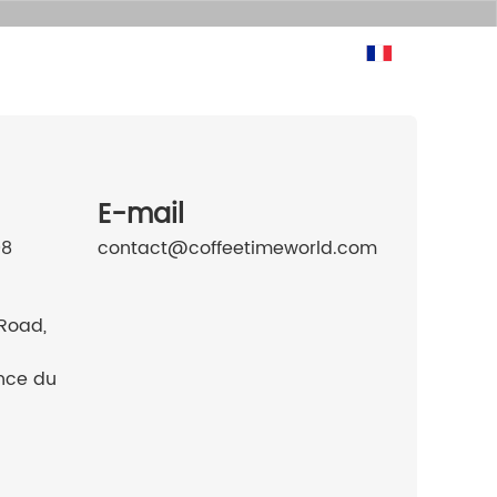
FR
s
E-mail
08
contact@coffeetimeworld.com
Road,
nce du