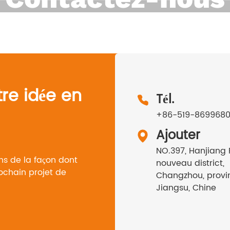
Maison
Contactez-nous
ts
Service et assistance
À propos de nous
Nouvelles
Contactez-nou
tre idée en
Tél.
+86-519-869968
Ajouter
NO.397, Hanjiang 
ns de la façon dont
nouveau district,
rochain projet de
Changzhou, provi
Jiangsu, Chine