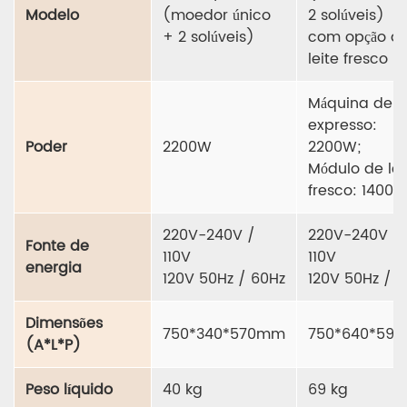
Modelo
(moedor único
2 solúveis)
+ 2 solúveis)
com opção d
leite fresco
Máquina de c
expresso:
Poder
2200W
2200W;
Módulo de lei
fresco: 1400
220V-240V /
220V-240V /
Fonte de
110V
110V
energia
120V 50Hz / 60Hz
120V 50Hz / 
Dimensões
750*340*570mm
750*640*59
(A*L*P)
Peso líquido
40 kg
69 kg