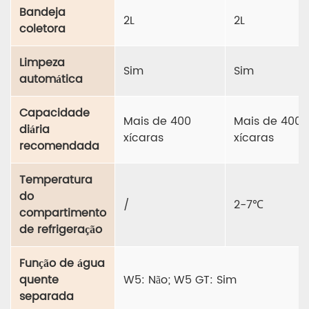
Bandeja
2L
2L
coletora
Limpeza
Sim
Sim
automática
Capacidade
Mais de 400
Mais de 400
diária
xícaras
xícaras
recomendada
Temperatura
do
/
2-7℃
compartimento
de refrigeração
Função de água
quente
W5: Não; W5 GT: Sim
separada