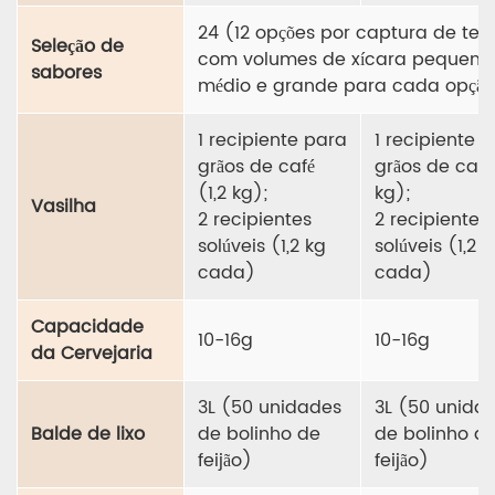
24 (12 opções por captura de tela
Seleção de
com volumes de xícara pequeno,
sabores
médio e grande para cada opçã
1 recipiente para
1 recipiente 
grãos de café
grãos de café 
(1,2 kg);
kg);
Vasilha
2 recipientes
2 recipientes
solúveis (1,2 kg
solúveis (1,2 k
cada)
cada)
Capacidade
10-16g
10-16g
da Cervejaria
3L (50 unidades
3L (50 unida
Balde de lixo
de bolinho de
de bolinho d
feijão)
feijão)