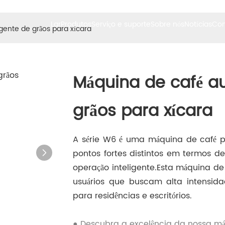
Lar
Produtos
Serviço e suporte
Sobre nós
Notícias
Con
gente de grãos para xícara
Máquina de café au
grãos para xícara
A série W6 é uma máquina de café pro
pontos fortes distintos em termos de
operação inteligente.
Esta máquina de 
usuários que buscam alta intensid
para residências e escritórios.
● Descubra a excelência da nossa máq