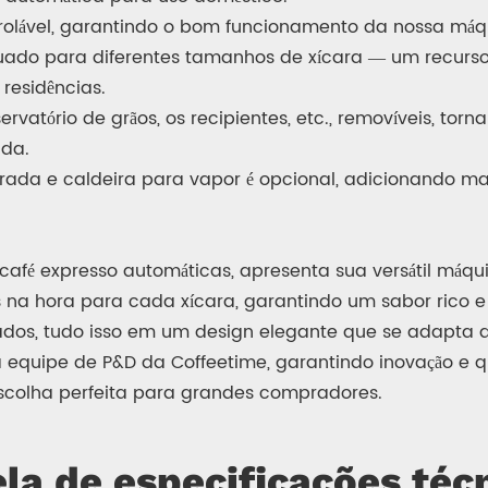
olável, garantindo o bom funcionamento da nossa máqui
equado para diferentes tamanhos de xícara — um recur
residências.
rvatório de grãos, os recipientes, etc., removíveis, t
ida.
erada e caldeira para vapor é opcional, adicionando ma
 café expresso automáticas, apresenta sua versátil máqu
os na hora para cada xícara, garantindo um sabor rico e
ados, tudo isso em um design elegante que se adapta 
equipe de P&D da Coffeetime, garantindo inovação e q
escolha perfeita para grandes compradores.
la de especificações téc