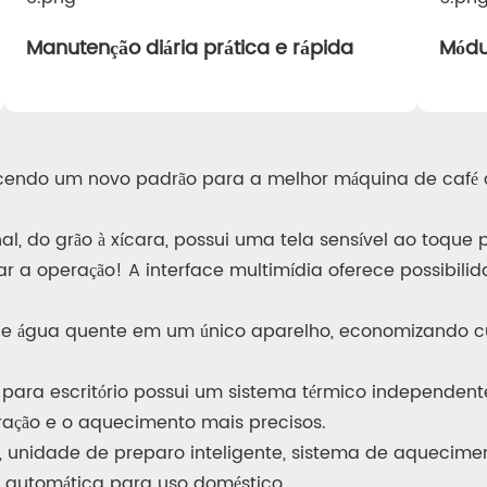
Manutenção diária prática e rápida
Módu
ndo um novo padrão para a melhor máquina de café au
l, do grão à xícara, possui uma tela sensível ao toque p
ar a operação! A interface multimídia oferece possibilid
 de água quente em um único aparelho, economizando c
para escritório possui um sistema térmico independent
ração e o aquecimento mais precisos.
nidade de preparo inteligente, sistema de aqueciment
 automática para uso doméstico.