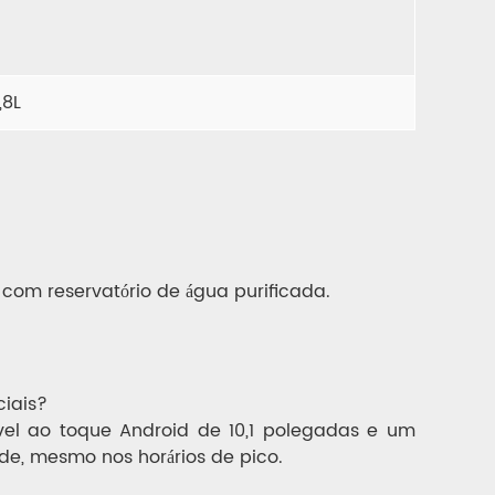
,8L
om reservatório de água purificada.
ciais?
ível ao toque Android de 10,1 polegadas e um
de, mesmo nos horários de pico.