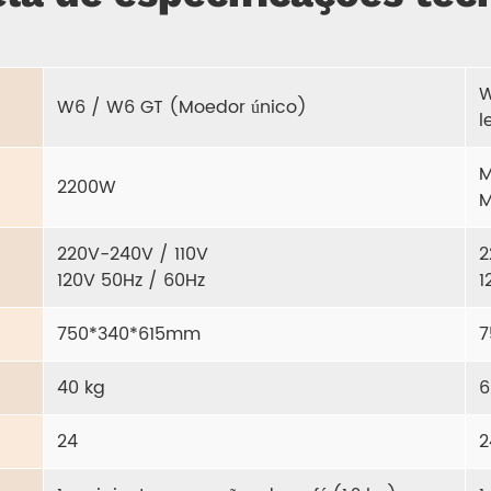
W
W6 / W6 GT (Moedor único)
l
M
2200W
M
220V-240V / 110V
2
120V 50Hz / 60Hz
1
750*340*615mm
7
40 kg
6
24
2