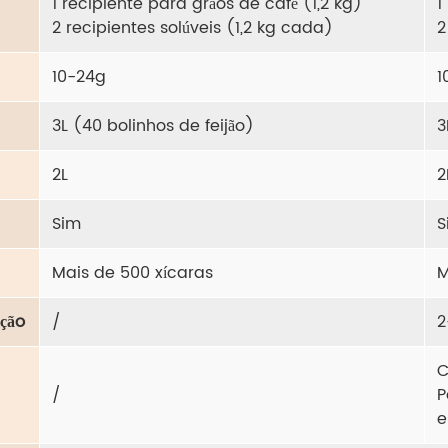
1 recipiente para grãos de café (1,2 kg)
1
2 recipientes solúveis (1,2 kg cada)
2
10-24g
1
3L (40 bolinhos de feijão)
3
2L
2
Sim
S
Mais de 500 xícaras
M
ção
/
2
C
/
P
e