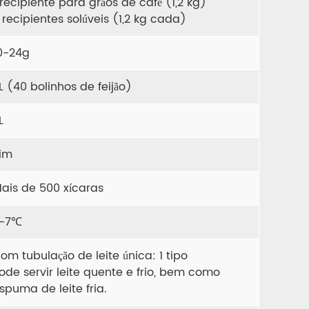
 recipiente para grãos de café (1,2 kg)
 recipientes solúveis (1,2 kg cada)
0-24g
L (40 bolinhos de feijão)
L
im
ais de 500 xícaras
-7℃
om tubulação de leite única: 1 tipo
ode servir leite quente e frio, bem como
spuma de leite fria.