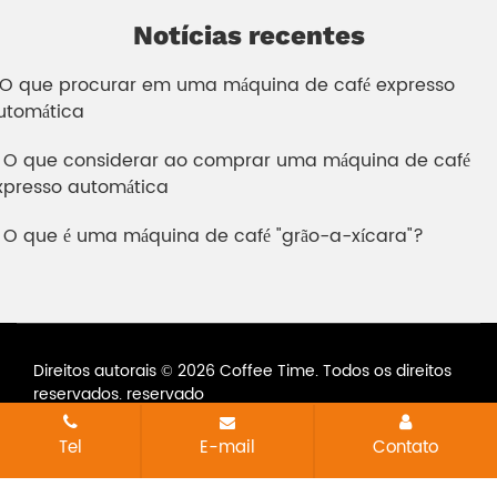
Notícias recentes
. O que procurar em uma máquina de café expresso
utomática
. O que considerar ao comprar uma máquina de café
xpresso automática
. O que é uma máquina de café "grão-a-xícara"?
Direitos autorais © 2026 Coffee Time. Todos os direitos
reservados. reservado
Todas as etiquetas
Mapa do site
Tel
E-mail
Contato