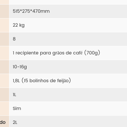
515*275*470mm
22 kg
8
1 recipiente para grãos de café (700g)
10-16g
1,8L (15 bolinhos de feijão)
1L
Sim
ado
2L